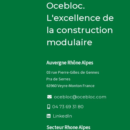
Ocebloc.
L'excellence de
la construction
modulaire
Auvergne Rhône Alpes
03 rue Pierre-Gilles de Gennes
Pra de Serres
63960 Veyre-Monton France
o
c
e
b
l
o
c
@
o
c
e
b
l
o
c
.
c
o
m
0
4
7
3
6
9
3
1
8
0
L
i
n
k
e
d
I
n
Secteur Rhone Alpes