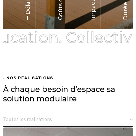
tion. Collectivité
tion. Collectivité
- NOS RÉALISATIONS
À chaque besoin d’espace sa
solution modulaire
Toutes les réalisations