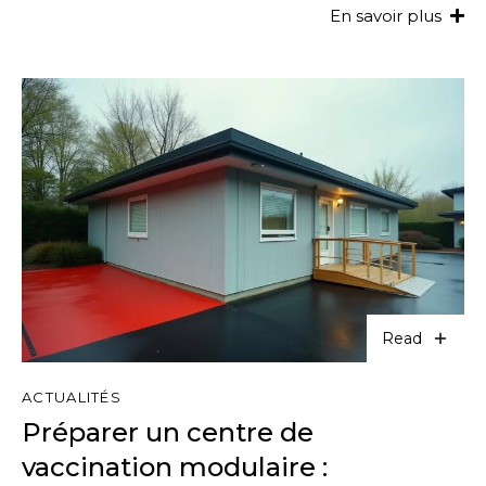
E
n
s
a
v
o
i
r
p
l
u
s
Read
ACTUALITÉS
Préparer un centre de
vaccination modulaire :