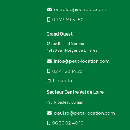
o
c
e
b
l
o
c
@
o
c
e
b
l
o
c
.
c
o
m
0
4
7
3
6
9
3
1
8
0
Grand Ouest
75 rue Roland Moreno
49170 Saint-Léger de Linières
i
n
f
o
s
@
p
e
t
i
t
-
l
o
c
a
t
i
o
n
.
c
o
m
0
2
4
1
2
0
1
4
2
0
L
i
n
k
e
d
I
n
Secteur Centre Val de Loire
Paul Ribadeau Dumas
p
a
u
l
.
r
d
@
p
e
t
i
t
-
l
o
c
a
t
i
o
n
.
c
o
m
0
6
3
6
0
2
4
0
1
0