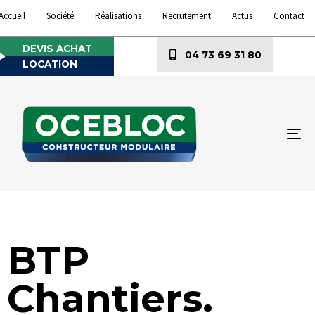
Accueil
Société
Réalisations
Recrutement
Actus
Contact
DEVIS ACHAT
04 73 69 31 80
LOCATION
To
na
BTP
Chantiers.