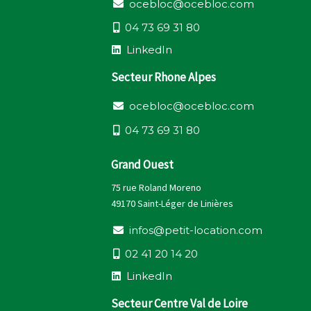
o
c
e
b
l
o
c
@
o
c
e
b
l
o
c
.
c
o
m
0
4
7
3
6
9
3
1
8
0
L
i
n
k
e
d
I
n
Secteur Rhone Alpes
o
c
e
b
l
o
c
@
o
c
e
b
l
o
c
.
c
o
m
0
4
7
3
6
9
3
1
8
0
Grand Ouest
75 rue Roland Moreno
49170 Saint-Léger de Linières
i
n
f
o
s
@
p
e
t
i
t
-
l
o
c
a
t
i
o
n
.
c
o
m
0
2
4
1
2
0
1
4
2
0
L
i
n
k
e
d
I
n
Secteur Centre Val de Loire