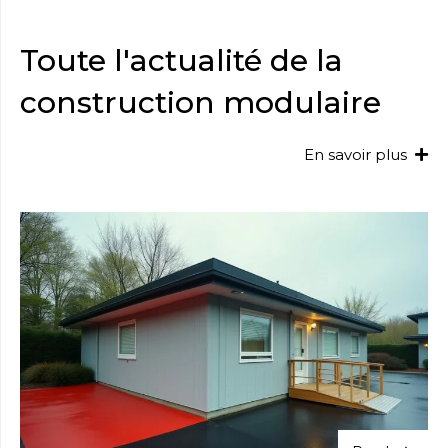
Toute l'actualité de la
construction modulaire
E
n
s
a
v
o
i
r
p
l
u
s