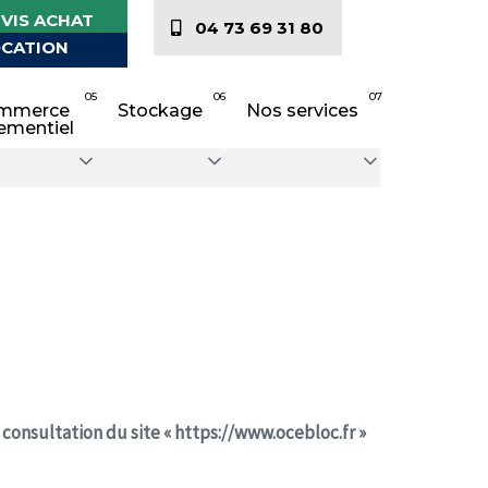
VIS ACHAT
04 73 69 31 80
CATION
05
06
07
mmerce
Stockage
Nos services
ementiel
 consultation du site « https://www.ocebloc.fr »