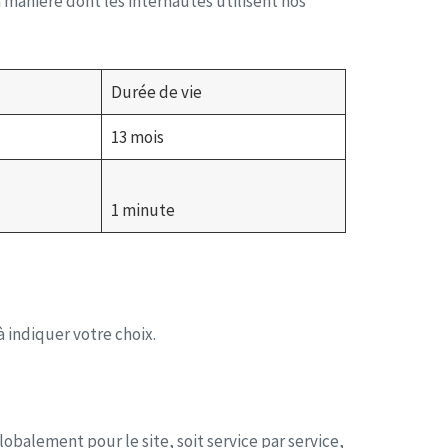
 manière dont les internautes utilisent nos
Durée de vie
13 mois
1 minute
à indiquer votre choix.
obalement pour le site, soit service par service,