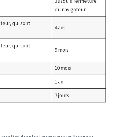
Jusqu’à fermeture
du navigateur.
ateur, qui sont
4 ans
ateur, qui sont
9 mois
10 mois
1 an
7 jours