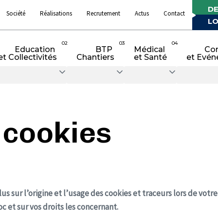
DE
Société
Réalisations
Recrutement
Actus
Contact
LO
02
03
04
Education
BTP
Médical
Co
et Collectivités
Chantiers
et Santé
et Evén
 cookies
 sur l’origine et l’usage des cookies et traceurs lors de votre
oc et sur vos droits les concernant.