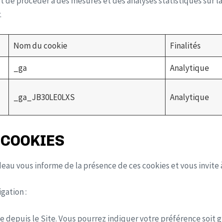
 de procéder à des mesures et des analyses statistiques sur la
.
Nom du cookie
Finalités
_ga
Analytique
_ga_JB30LE0LXS
Analytique
 COOKIES
deau vous informe de la présence de ces cookies et vous invite 
gation :
e depuis le Site. Vous pourrez indiquer votre préférence soit gl