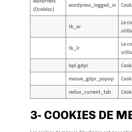
WordPress
wordpress_logged_in
Cooki
(Ocebloc)
Le co
tk_or
utili
Le co
tk_lr
utili
lqd-gdpr
Cook
moove_gdpr_popup
Cook
redux_current_tab
Cooki
3- COOKIES DE M