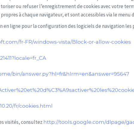
utoriser ou refuser l’enregistrement de cookies avec votre ter
 propres à chaque navigateur, et sont accessibles via le menu d
 en ligne pour la configuration des logiciels de navigation les
ft.com/fr-FR/windows-vista/Block-or-allow-cookies
21411?locale=fr_CA
rome/bin/answer.py?hl=fr&hlrm=en&answer=95647
/kb/Activer%20et%20d%C3%A9sactiver%20les%20cooki
0.20/fr/cookies.html
es visités, consultez
http://tools.google.com/dlpage/ga