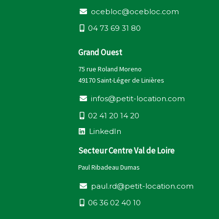
o
c
e
b
l
o
c
@
o
c
e
b
l
o
c
.
c
o
m
0
4
7
3
6
9
3
1
8
0
Grand Ouest
75 rue Roland Moreno
49170 Saint-Léger de Linières
i
n
f
o
s
@
p
e
t
i
t
-
l
o
c
a
t
i
o
n
.
c
o
m
0
2
4
1
2
0
1
4
2
0
L
i
n
k
e
d
I
n
Secteur Centre Val de Loire
Paul Ribadeau Dumas
p
a
u
l
.
r
d
@
p
e
t
i
t
-
l
o
c
a
t
i
o
n
.
c
o
m
0
6
3
6
0
2
4
0
1
0