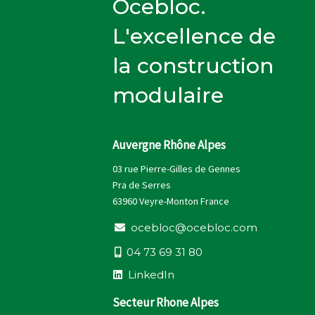
Ocebloc.
L'excellence de
la construction
modulaire
Auvergne Rhône Alpes
03 rue Pierre-Gilles de Gennes
Pra de Serres
63960 Veyre-Monton France
o
c
e
b
l
o
c
@
o
c
e
b
l
o
c
.
c
o
m
0
4
7
3
6
9
3
1
8
0
L
i
n
k
e
d
I
n
Secteur Rhone Alpes