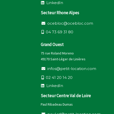
L
i
n
k
e
d
I
n
Secteur Rhone Alpes
o
c
e
b
l
o
c
@
o
c
e
b
l
o
c
.
c
o
m
0
4
7
3
6
9
3
1
8
0
Grand Ouest
75 rue Roland Moreno
49170 Saint-Léger de Linières
i
n
f
o
s
@
p
e
t
i
t
-
l
o
c
a
t
i
o
n
.
c
o
m
0
2
4
1
2
0
1
4
2
0
L
i
n
k
e
d
I
n
Secteur Centre Val de Loire
Paul Ribadeau Dumas