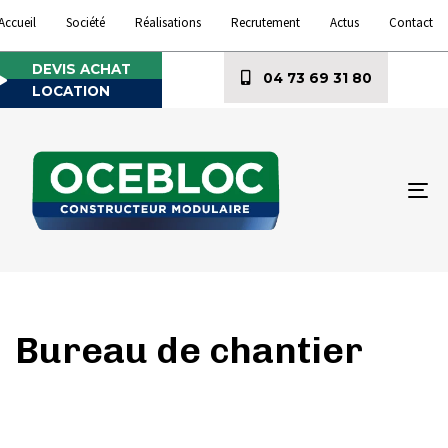
Accueil
Société
Réalisations
Recrutement
Actus
Contact
DEVIS ACHAT
04 73 69 31 80
LOCATION
To
na
Bureau de chantier