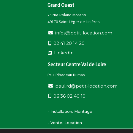
Grand Ouest
75 rue Roland Moreno
49170 Saint-Léger de Linières
i
n
f
o
s
@
p
e
t
i
t
-
l
o
c
a
t
i
o
n
.
c
o
m
0
2
4
1
2
0
1
4
2
0
L
i
n
k
e
d
I
n
Secteur Centre Val de Loire
Paul Ribadeau Dumas
p
a
u
l
.
r
d
@
p
e
t
i
t
-
l
o
c
a
t
i
o
n
.
c
o
m
0
6
3
6
0
2
4
0
1
0
- Installation. Montage
- Vente. Location