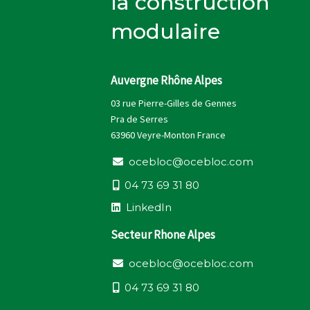
la construction
modulaire
Auvergne Rhône Alpes
03 rue Pierre-Gilles de Gennes
Pra de Serres
63960 Veyre-Monton France
o
c
e
b
l
o
c
@
o
c
e
b
l
o
c
.
c
o
m
0
4
7
3
6
9
3
1
8
0
L
i
n
k
e
d
I
n
Secteur Rhone Alpes
o
c
e
b
l
o
c
@
o
c
e
b
l
o
c
.
c
o
m
0
4
7
3
6
9
3
1
8
0