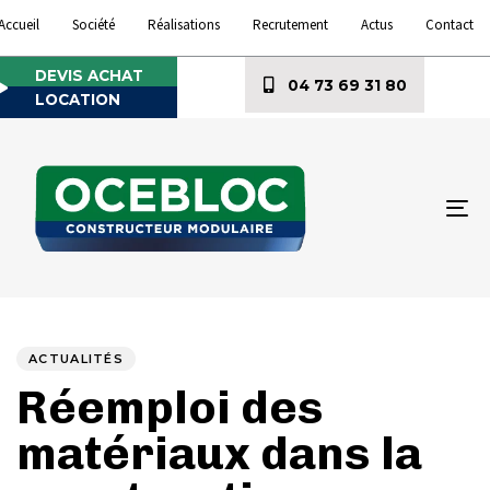
Accueil
Société
Réalisations
Recrutement
Actus
Contact
DEVIS ACHAT
04 73 69 31 80
LOCATION
To
na
Author
Published
PUBLISHED
on:
IN:
ACTUALITÉS
Réemploi des
matériaux dans la