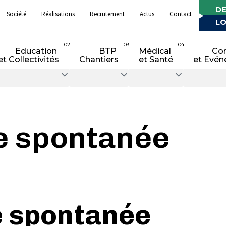
DE
Société
Réalisations
Recrutement
Actus
Contact
LO
02
03
04
Education
BTP
Médical
Co
et Collectivités
Chantiers
et Santé
et Evén
e spontanée
 spontanée