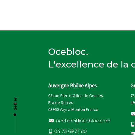
Ocebloc.
L'excellence de la
Auvergne Rhône Alpes
G
03 rue Pierre-Gilles de Gennes
75
défiler
Pra de Serres
49
63960 Veyre-Monton France
o
c
e
b
l
o
c
@
o
c
e
b
l
o
c
.
c
o
m
0
4
7
3
6
9
3
1
8
0