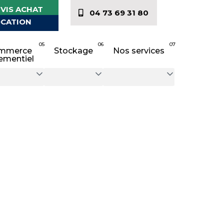
VIS ACHAT
04 73 69 31 80
CATION
05
06
07
mmerce
Stockage
Nos services
ementiel