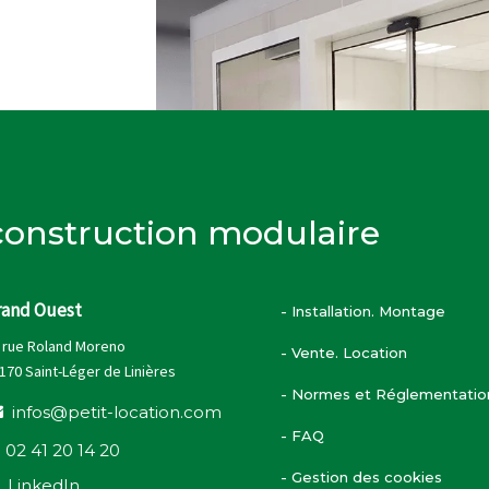
 construction modulaire
rand Ouest
- Installation. Montage
 rue Roland Moreno
- Vente. Location
170 Saint-Léger de Linières
- Normes et Réglementatio
i
n
f
o
s
@
p
e
t
i
t
-
l
o
c
a
t
i
o
n
.
c
o
m
- FAQ
0
2
4
1
2
0
1
4
2
0
- Gestion des cookies
L
i
n
k
e
d
I
n