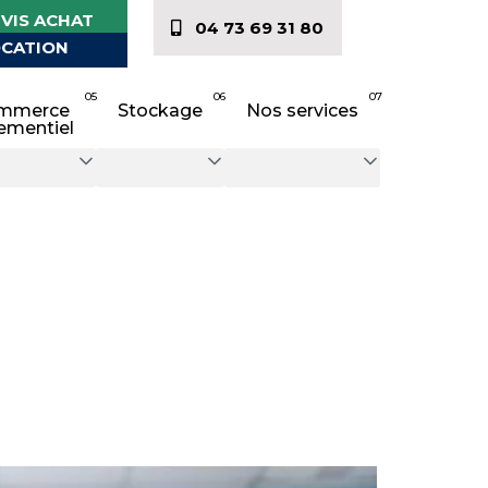
VIS ACHAT
04 73 69 31 80
CATION
05
06
07
mmerce
Stockage
Nos services
ementiel