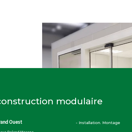
 construction modulaire
rand Ouest
- Installation. Montage
 rue Roland Moreno