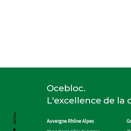
Ocebloc.
L'excellence de la
défiler
Auvergne Rhône Alpes
G
03 rue Pierre-Gilles de Gennes
75