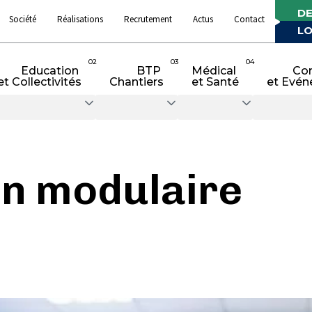
DE
Société
Réalisations
Recrutement
Actus
Contact
LO
02
03
04
Education
BTP
Médical
Co
et Collectivités
Chantiers
et Santé
et Evén
on modulaire