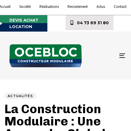
Accueil
Société
Réalisations
Recrutement
Actus
Contact
DEVIS ACHAT
04 73 69 31 80
LOCATION
To
na
Author
Published
PUBLISHED
on:
IN:
ACTUALITÉS
La Construction
Modulaire : Une