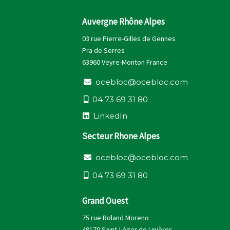
Auvergne Rhône Alpes
03 rue Pierre-Gilles de Gennes
Pra de Serres
63960 Veyre-Monton France
o
c
e
b
l
o
c
@
o
c
e
b
l
o
c
.
c
o
m
0
4
7
3
6
9
3
1
8
0
L
i
n
k
e
d
I
n
Secteur Rhone Alpes
o
c
e
b
l
o
c
@
o
c
e
b
l
o
c
.
c
o
m
0
4
7
3
6
9
3
1
8
0
Grand Ouest
75 rue Roland Moreno
49170 Saint-Léger de Linières