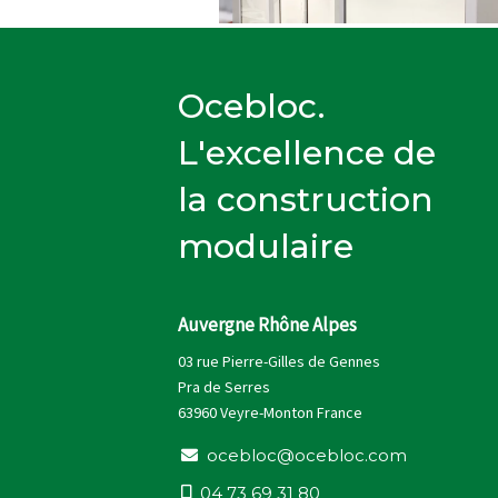
Ocebloc.
L'excellence de
la construction
modulaire
Auvergne Rhône Alpes
03 rue Pierre-Gilles de Gennes
Pra de Serres
63960 Veyre-Monton France
o
c
e
b
l
o
c
@
o
c
e
b
l
o
c
.
c
o
m
0
4
7
3
6
9
3
1
8
0