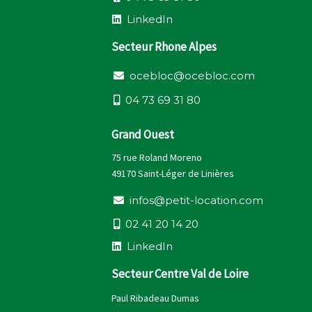
L
i
n
k
e
d
I
n
Secteur Rhone Alpes
o
c
e
b
l
o
c
@
o
c
e
b
l
o
c
.
c
o
m
0
4
7
3
6
9
3
1
8
0
Grand Ouest
75 rue Roland Moreno
49170 Saint-Léger de Linières
i
n
f
o
s
@
p
e
t
i
t
-
l
o
c
a
t
i
o
n
.
c
o
m
0
2
4
1
2
0
1
4
2
0
L
i
n
k
e
d
I
n
Secteur Centre Val de Loire
Paul Ribadeau Dumas