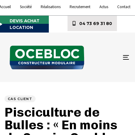
Accueil
Société
Réalisations
Recrutement
Actus
Contact
DEVIS ACHAT
04 73 69 31 80
LOCATION
To
na
Author
Published
PUBLISHED
on:
IN:
CAS CLIENT
Pisciculture de
Bulles : « En moins