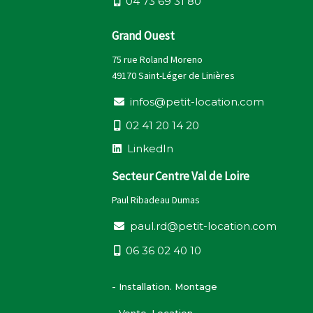
0
4
7
3
6
9
3
1
8
0
Grand Ouest
75 rue Roland Moreno
49170 Saint-Léger de Linières
i
n
f
o
s
@
p
e
t
i
t
-
l
o
c
a
t
i
o
n
.
c
o
m
0
2
4
1
2
0
1
4
2
0
L
i
n
k
e
d
I
n
Secteur Centre Val de Loire
Paul Ribadeau Dumas
p
a
u
l
.
r
d
@
p
e
t
i
t
-
l
o
c
a
t
i
o
n
.
c
o
m
0
6
3
6
0
2
4
0
1
0
- Installation. Montage
- Vente. Location