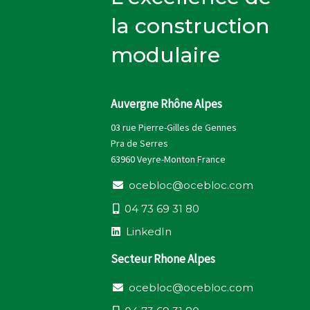
la construction
modulaire
Auvergne Rhône Alpes
03 rue Pierre-Gilles de Gennes
Pra de Serres
63960 Veyre-Monton France
o
c
e
b
l
o
c
@
o
c
e
b
l
o
c
.
c
o
m
0
4
7
3
6
9
3
1
8
0
L
i
n
k
e
d
I
n
Secteur Rhone Alpes
o
c
e
b
l
o
c
@
o
c
e
b
l
o
c
.
c
o
m