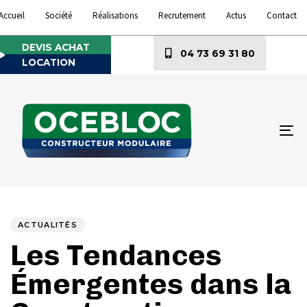
Accueil
Société
Réalisations
Recrutement
Actus
Contact
DEVIS ACHAT
04 73 69 31 80
LOCATION
To
na
Author
Published
PUBLISHED
on:
IN:
ACTUALITÉS
Les Tendances
Émergentes dans la